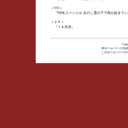
＜VO＞
『NHKスペシャル きのこ雲の下で何が起きてい
＜ＶＰ＞
『ＪＡ共済』
Cop
本ホームページの記
このホームページの