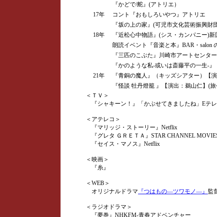
『かどで/舵』(アトリエ）
17年
コント『おもしろいやつ』アトリエ
『坂の上の家』(可児市文化芸術振興財団
18年
『近松心中物語』(シス・カンパニー)新
朗読イベント『音楽と本』BAR・salon 
『三匹のこぶた』川崎市アートセンター
『かのような私-或いは斎藤平の一生-』
21年
『青銅の魔人』（キッズシアター）【演
『怪談 牡丹燈籠 』【演出：鵜山仁】(旅
＜ＴＶ＞
『シャキーン！』「かぶせてきましたね」Eテレ
＜アテレコ＞
『マリッジ・ストーリー』Netflix
『グレタ ＧＲＥＴＡ』STAR CHANNEL MOVIE
『セイス・マノス』Netflix
＜映画＞
『糸』
＜WEB＞
オリジナルドラマ
『つはもの―ツワモノ―』
監督
＜ラジオドラマ＞
『夢巻』NHKFM-青春アドベンチャー