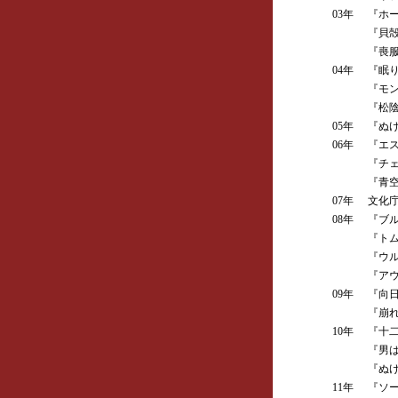
03年
『ホー
『貝殻
『喪服
04年
『眠り姫ー
『モン
『松陰
05年
『ぬけ
06年
『エス
『チェ
『青空
07年
文化庁
08年
『ブルー
『トム
『ウル
『アウ
09年
『向日
『崩れ
10年
『十二
『男は
『ぬけ
11年
『ソー