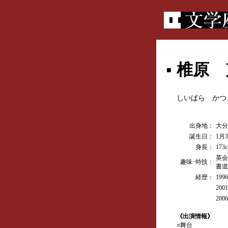
椎原 
■
しいばら かつ
出身地：
大分
誕生日：
1月
身長：
173
英会
趣味･特技：
書道
経歴：
19
20
20
《出演情報》
○舞台