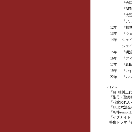
『合唱
『BE
『大逆
『アルテ
12年
『救世
13年
『ウェ
14年
シェイ
シェイ
15年
『明治
16年
『フィ
17年
『真田
19年
『いず
22年
『ムジ
＜TV＞
『葵･徳川三代
『聖母・聖美物
『花嫁のれん４
『JKと六法全
『相棒season
『イグナイトー
特集ドラマ『有罪