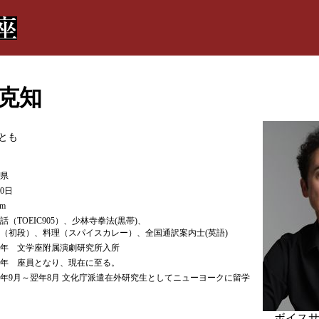
克知
とも
県
30日
cm
話（TOEIC905）、少林寺拳法(黒帯)、
（初段）、料理（スパイスカレー）、全国通訳案内士(英語)
96年 文学座附属演劇研究所入所
01年 座員となり、現在に至る。
06年9月～翌年8月 文化庁派遣在外研究生としてニューヨークに留学
ボイスサ