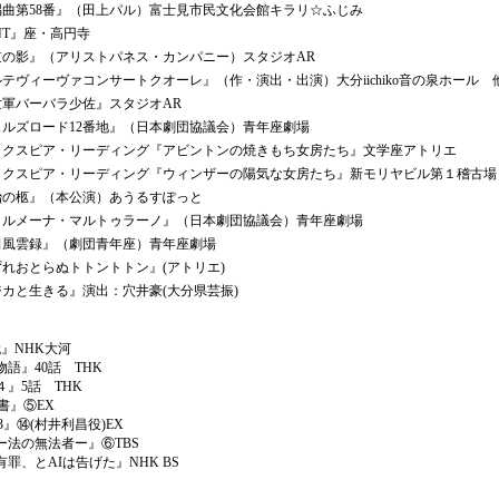
曲第58番』（田上パル）富士見市民文化会館キラリ☆ふじみ
NT』座・高円寺
の影』（アリストパネス・カンパニー）スタジオAR
ヴィーヴァコンサートクオーレ』（作・演出・出演）大分iichiko音の泉ホール 
軍バーバラ少佐』スタジオAR
ルズロード12番地』（日本劇団協議会）青年座劇場
クスピア・リーディング『アビントンの焼きもち女房たち』文学座アトリエ
クスピア・リーディング『ウィンザーの陽気な女房たち』新モリヤビル第１稽古場
の柩』（本公演）あうるすぽっと
ルメーナ・マルトゥラーノ』（日本劇団協議会）青年座劇場
風雲録』（劇団青年座）青年座劇場
れおとらぬトトントトン』(アトリエ)
カと生きる』演出：穴井豪(大分県芸振)
』NHK大河
語』40話 THK
』5話 THK
書』⑤EX
23』⑭(村井利昌役)EX
法の無法者ー』⑥TBS
、とAIは告げた』NHK BS