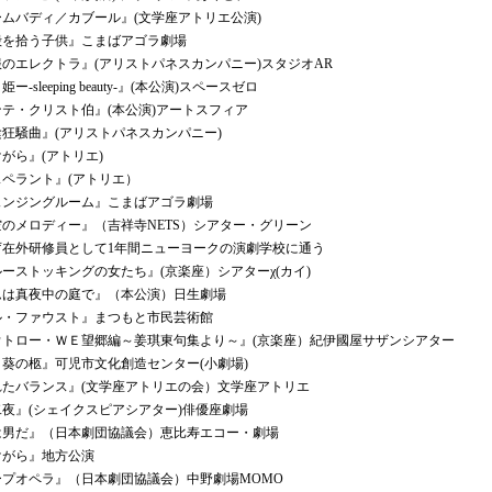
ムバディ／カブール』(文学座アトリエ公演)
を拾う子供』こまばアゴラ劇場
のエレクトラ』(アリストパネスカンパニー)スタジオAR
-sleeping beauty-』(本公演)スペースゼロ
テ・クリスト伯』(本公演)アートスフィア
狂騒曲』(アリストパネスカンパニー)
がら』(アトリエ)
ペラント』(アトリエ）
ンジングルーム』こまばアゴラ劇場
のメロディー』（吉祥寺NETS）シアター・グリーン
在外研修員として1年間ニューヨークの演劇学校に通う
ストッキングの女たち』(京楽座）シアターχ(カイ)
は真夜中の庭で』（本公演）日生劇場
・ファウスト』まつもと市民芸術館
トロー・ＷＥ望郷編～姜琪東句集より～』(京楽座）紀伊國屋サザンシアター
葵の柩』可児市文化創造センター(小劇場)
たバランス』(文学座アトリエの会）文学座アトリエ
夜』(シェイクスピアシアター)俳優座劇場
男だ』（日本劇団協議会）恵比寿エコー・劇場
がら』地方公演
プオペラ』（日本劇団協議会）中野劇場MOMO