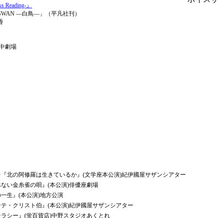
ss Reading-』
WAN ―白鳥―」（平凡社刊）
香
 中劇場
『北の阿修羅は生きているか』(文学座本公演)紀伊國屋サザンシアター
ない金糸雀の唄』(本公演)俳優座劇場
一生』(本公演)地方公演
テ・クリスト伯』(本公演)紀伊國屋サザンシアター
ラシー』(蛍百貨店)中野スタジオあくとれ