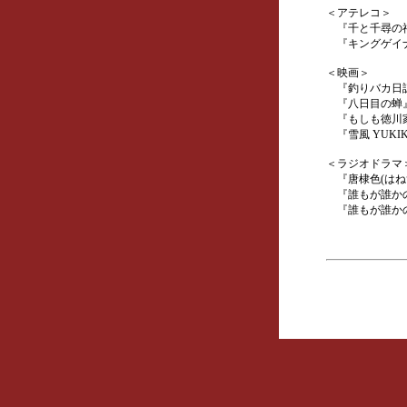
＜アテレコ＞
『千と千尋の神隠し
『キングゲイナ
＜映画＞
『釣りバカ日
『八日目の蝉
『もしも徳川家
『雪風 YUKIKAZE
＜ラジオドラマ
『唐棣色(はね
『誰もが誰かの
『誰もが誰かの