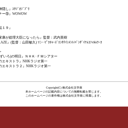
』ｽﾀｼﾞｵｼﾞﾌﾞﾘ
ー⑨』WOWOW
誌１９』
』
康が総理大臣になったら』監督：武内英樹
』(監督：山田敏久) ｿﾆｰ･ﾋﾟｸﾁｬｰｽﾞｴﾝﾀﾃｲﾝﾒﾝﾄ/ﾊﾞﾝﾀﾞｲﾅﾑｺﾌｨﾙﾑﾜｰｸ
＞
ずいろ)の明日』ＮＨＫ･ＦＭシアター
エキストラ』NHKラジオ第一
エキストラ２』NHKラジオ第一
Copyright(C) 株式会社文学座
本ホームページの記載内容についての無断転載を禁じます。
このホームページの著作権は株式会社文学座に帰属します。