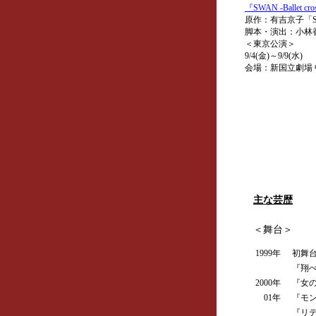
『SWAN -Ballet cro
原作：有吉京子「S
脚本・演出：小林
＜東京公演＞
9/4(金)～9/9(水)
会場：新国立劇場
主な芸歴
＜舞台＞
1999年
初舞台
『翔べ
2000年
『女の
01年
『モン
『リテ