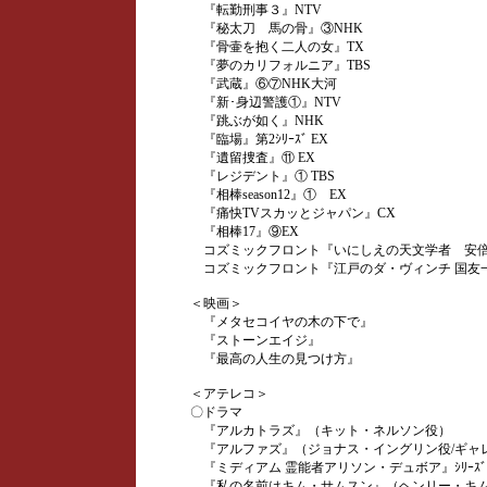
『転勤刑事３』NTV
『秘太刀 馬の骨』③NHK
『骨壷を抱く二人の女』TX
『夢のカリフォルニア』TBS
『武蔵』⑥⑦NHK大河
『新･身辺警護①』NTV
『跳ぶが如く』NHK
『臨場』第2ｼﾘｰｽﾞ EX
『遺留捜査』⑪ EX
『レジデント』① TBS
『相棒season12』① EX
『痛快TVスカッとジャパン』CX
『相棒17』⑨EX
コズミックフロント『いにしえの天文学者 安倍
コズミックフロント『江戸のダ・ヴィンチ 国友一
＜映画＞
『メタセコイヤの木の下で』
『ストーンエイジ』
『最高の人生の見つけ方』
＜アテレコ＞
〇ドラマ
『アルカトラズ』（キット・ネルソン役）
『アルファズ』（ジョナス・イングリン役/ギャ
『ミディアム 霊能者アリソン・デュボア』ｼﾘｰｽ
『私の名前はキム・サムスン』（ヘンリー・キム役