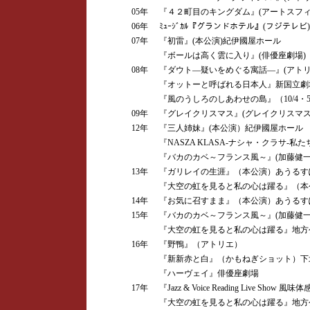
05年
『４２町目のキングダム』(アートスフィ
06年
ﾐｭｰｼﾞｶﾙ『グランドホテル』(フジテレ
07年
『初雷』(本公演)紀伊國屋ホール
『ボールは高く雲に入り』(俳優座劇場)
08年
『ダウト―疑いをめぐる寓話―』(アトリ
『オットーと呼ばれる日本人』新国立劇
『風のうしろのしあわせの島』（10/4・
09年
『グレイクリスマス』(グレイクリスマス
12年
『三人姉妹』(本公演）紀伊國屋ホール
『NASZA KLASA-ナシャ・クラサ-私
『バカのカベ～フランス風～』(加藤健
13年
『ガリレイの生涯』（本公演）あうるす
『大空の虹を見ると私の心は躍る』（本
14年
『お気に召すまま』（本公演）あうるす
15年
『バカのカベ～フランス風～』(加藤健
『大空の虹を見ると私の心は躍る』地方
16年
『野鴨』（アトリエ）
『新新赤と白』（かもねぎショット）下北
『ハーヴェイ』俳優座劇場
17年
『Jazz & Voice Reading Live Sh
『大空の虹を見ると私の心は躍る』地方