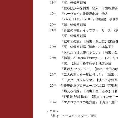
18年
『罠』俳優座劇場
『僕らは少年探偵団ー怪人二十面相最後
19年
『ハーヴェイ』俳優座劇場 地方
『パパ、I LOVE YOU!』(加藤健一事
20年
『嘘』俳優座劇場
21年
『青空の休暇』イッツフォーリーズ (演
『罠』俳優座劇場
『叔母との旅』【演出：鵜山仁】(加藤健
22年
『罠』俳優座劇場【演出：松本祐子】
『おれたちは天使じゃない』【演出：金澤
23年
『挿話～A Tropical Fantasy～』（
『罠』【演出：松本祐子】地方公演
『屠殺人 ブッチャー』【演出：生田みゆ
24年
『二人の主人を一度に持つと』【演出：
『ドクターズジレンマ』【演出：小笠原
25年
俳優座劇場プロデュースNo.122『音楽
『燃える花嫁』【演出】生田みゆき（名
『野良豚 Wild Boar』【演出：インディ
26年
『マクロプロスの処方箋』【演出：倉田淳
＜ＴＶ＞
『私はニュースキャスター』TBS