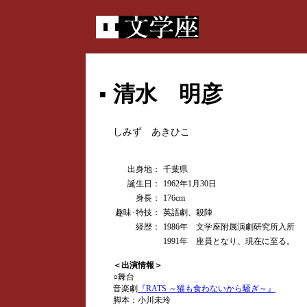
清水 明彦
■
しみず あきひこ
出身地：
千葉県
誕生日：
1962年1月30日
身長：
176cm
趣味･特技：
英語劇、殺陣
経歴：
1986年 文学座附属演劇研究所入所
1991年 座員となり、現在に至る。
＜出演情報＞
○舞台
音楽劇
『RATS ～猫も食わないから騒ぎ～』
脚本：小川未玲