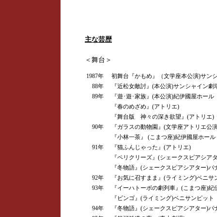
主な芸歴
＜舞台＞
1987年
初舞台『かもめ』（文学座本公演)サン
88年
『近松女敵討』(本公演)サンシャイン劇
89年
『遊･遊･家族』(本公演)紀伊國屋ホール
『春のめざめ』(アトリエ)
『舞台版 神々の深き欲望』(アトリエ)
90年
『ガラスの動物園』(文学座アトリエ公演
『小林一茶』 (こまつ座)紀伊國屋ホール
91年
『猫ふんじゃった』(アトリエ)
『ペリクリーズ』(シェークスピアシアタ
『冬物語』(シェークスピアシアター)パ
92年
『お気に召すまま』(ライミング)ベニサ
93年
『イーハトーボの劇列車』(こまつ座)紀
『ビンゴ』(ライミング)ベニサンピット
94年
『冬物語』(シェークスピアシアター)パ