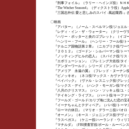
『刑事フォイル』（ラリー・ヘインズ役）ＮＨ
『The Witcher Season4』（ディクストラ役）Appl
『三国志外伝 愛と悲しみのスパイ -風起隴西-』(
〇映画
『アバター』（ノーム・スペルマン役/ジョエル
『レディ・イン・ザ・ウォーター』（クリーヴラ
『ハリー・ポッターと炎のゴブレット』（イゴー
『ヘンリー・フール』（ヘンリー・フール役/ト
『ナルニア国物語第２章』（ニカブリク役/ワー
『２０１２』（ゴードン・シルバーマン役/トー
『ノッティングヒルの恋人』（スパイク役/リス
『エボリューション』（フレミング大佐役/タイ
『アンダーワールド』シリーズ（アンドレアス・
『アメリア 永遠の翼』（フレッド・ヌーナン役
『ピノッキオ』（ネコ役/マックス・カヴァラリ
『ペイバック』（ヴァル・レスニック役/グレッ
『シックス・デイ』（ハンク・モーガン役/マイ
『八月のクリスマス』（ハン・ソッキュ役/ユ・
『テイキング・ライブス』（ハート役/キーファ
『フールズ・ゴールド/カリブ海に沈んだ恋の宝石
『イーナちゃんとテディペア』（パパ役/トーマ
『ローマの休日』（マリオ・デラーニ役/パオロ
『オーメン』（キース・ジェニングス役/デヴィ
『ラスベガス』（ケニー役/ハーランド・ウィリ
『マチルダ』（FBI捜査官役/ポール・ルーベン