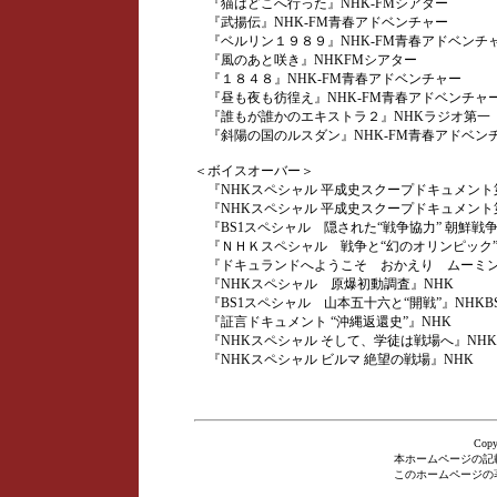
『猫はどこへ行った』NHK-FMシアター
『武揚伝』NHK-FM青春アドベンチャー
『ベルリン１９８９』NHK-FM青春アドベンチ
『風のあと咲き』NHKFMシアター
『１８４８』NHK-FM青春アドベンチャー
『昼も夜も彷徨え』NHK-FM青春アドベンチャ
『誰もが誰かのエキストラ２』NHKラジオ第一
『斜陽の国のルスダン』NHK-FM青春アドベン
＜ボイスオーバー＞
『NHKスペシャル 平成史スクープドキュメント第
『NHKスペシャル 平成史スクープドキュメント
『BS1スペシャル 隠された“戦争協力” 朝鮮戦
『ＮＨＫスペシャル 戦争と“幻のオリンピック” 
『ドキュランドへようこそ おかえり ムーミン
『NHKスペシャル 原爆初動調査』NHK
『BS1スペシャル 山本五十六と“開戦”』NHKB
『証言ドキュメント “沖縄返還史”』NHK
『NHKスペシャル そして、学徒は戦場へ』NHK
『NHKスペシャル ビルマ 絶望の戦場』NHK
Cop
本ホームページの記
このホームページの