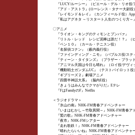
『LUCY/ルーシー』（ピエール・デル・リオ役/
『アド・アストラ』(ローレンス・タナー大尉役）
『レイモンド＆レイ』（カンフィールド役）Apple
『私はアグネタ ～リスタート人生のつくり方～』Net
〇アニメ
『ライオン・キングのティモンとプンバァ』
『リトル・レッド レシピ泥棒は誰だ！？』（ビ
『ベン１０』（カール・テニスン役）
『名探偵コナン』（藪内義行役）
『ファインディング・ニモ』（バブルス役/ステ
『ティーン・タイタンズ』（ブラザー・ブラッド
『アニマル天国は今日も晴れ』（ロイ役/デヴィ
『機動戦士ガンダムUC』（テストパイロット役
『ギブリーズ２』劇場アニメ
『四畳半神話大系』（脳内E役）
『きょうはみんなでクマがりだ』Eテレ
『FはFamilyのF』Netflix
＜ラジオドラマ＞
『氷山の南』NHK-FM青春アドベンチャー
『いまはむかし～竹取異聞～』NHK-FM青春ア
『鷲の歌』NHK-FM青春アドベンチャー
『夜市』NHK-FMシアター
『走れ歌鉄！』NHK-FM青春アドベンチャー
『晴れたらいいね』NHK-FM青春アドベンチャ