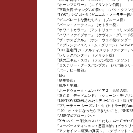
『ホーンブロワー』（エドリントン伯爵）
『宮廷女官 チャングムの誓い』（パク・クマン役
『LOST』ｼｰｽﾞﾝ4～6（ダニエル・ファラデー役
『デスパレートな妻たち５』（ブルース役）
『バーン・ノーティス』（カトラー役）
『ホワイトカラー』（アンドリュー・コリンズ
『ハワイファイブオー』（ケヴィン・グリード
『ザ・ホスピタル』（ホン・ウェイ役/テンダー
『アプレンティス2』(トム・グリーン) WOWO
『UFC登竜門 ジ・アルティメットファイター』
『レリックハンター』（メリット役）
『鉄の王キム・スロ』（デガン役/ユ・オソン）
『ミステリー・グースバンプス』（パパ役/ラリ
『バーナビー警部』
『ER』
『騎馬警官』
『戦争と平和』
『ボードウォーク・エンパイア２ 欲望の街』
『逃亡者 デッドエンド』（ショーン・デヴリン
『LEFT OVERS/残された世界 ｼｰｽﾞﾝ1・2・3
『プリーチャー シーズン1～4』(ヒトラー役)Amaz
『100 オトナになったらできないこと』NHKEﾃ
『ARROW/アロー』ﾜｰﾅｰ
『Xカンパニー 戦火のスパイたち』ｿﾆｰ･ﾋﾟｸﾁｬｰｽ
『スーパースティション：悪霊退治』(ビックリー市長役
『アンセイン ～狂気の真実～』（デヴィッド・ス