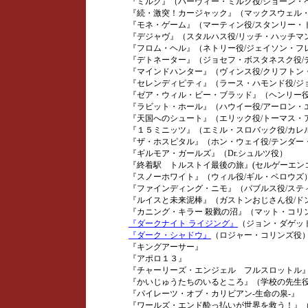
『ミルク』（ハーヴィー・ミルク役/ショーン・
『続・激突！カージャック』（マックスウェル・
『モネ・ゲーム』（マーティン役/スタンリー・
『デジャヴ』（スタルハス役/リッチ・ハッチマ
『フロム・ヘル』（ネトリー役/ジェイソン・フ
『デトネーター』（ジョセフ・ボスタネスク役/
『マインドハンター』（ヴィンス役/クリフトン・
『セレンディピティ』（ラース・ハモンド役/ジ
『ゼア・ウィル・ビー・ブラッド』（ヘンリー役
『ラビット・ホール』（ハウイー役/アーロン・
『天国へのシュート』（エリック役/トーマス・
『１５ミニッツ』（エミル・スロバック役/カレ
『ザ・ホスピタル』（ホン・ウェイ役/テンダー
『ギルモア・ガールズ』（Dr.シュルツ役）
『終着駅 トルストイ最後の旅』(セルゲーエンコ
『スノーホワイト』（ウィル役/ギル・ベロウズ
『ファインディング・ニモ』（バブルス役/ステ
『ルイスと未来泥棒』（ガストンおじさん役/ド
『カニング・キラー 殺戮の沼』（マット・コリン
『ダークナイト ライジング』
（ジョン・ダゲッ
『ダーク・シャドウ』
（ロジャー・コリンズ役
『キングアーサー』
『アポロ１３』
『チャーリーズ・エンジェル フルスロットル』
『かいじゅうたちのいるところ』（学校の先生役
『パイレーツ・オブ・カリビアン-生命の泉-』
『ワールズ・エンド酔っ払いが世界を救う！』（