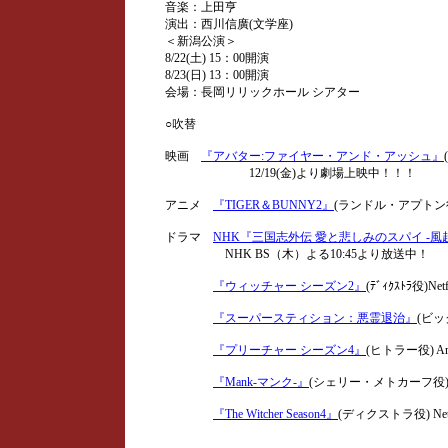
音楽：上田亨
演出：西川信廣(文学座)
＜新潟公演＞
8/22(土) 15：00開演
8/23(日) 13：00開演
会場：長岡リリックホール シアター
○吹替
映画
『アバター:ファイヤー・アンド・アッシュ』
12/19(金)より劇場上映中！！！
アニメ
『TIGER＆BUNNY2』
(ランドル・アプトン役)N
ドラマ
NHK『三国志外伝 愛と悲しみのスパイ -風
NHK BS（木）よる10:45より放送中！
『ウィッチャー シーズン2』
(ﾃﾞｨｸｽﾄﾗ役)Netf
『スーパースティション：悪霊退治』
(ビッ
『プリーチャー シーズン4』
(ヒトラー役) A
『Mank-マンク-』
(シェリー・メトカーフ役) Ne
『The Witcher Season4』
(ディクストラ役) Netf