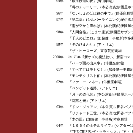
95年
『銀河鉄道の夜』(青山劇場)
『噂のチャーリー』(本公演)紀伊國屋ホ
96年
『ないしょの話は鏡の中で』(俳優座劇場
97年
『第二章』(シルバーライニング)紀伊國
『雨が空から降れば』(本公演)紀伊國屋
98年
『人間合格』(こまつ座)紀伊國屋サザン
『千人のピエロ』(加藤健一事務所)本多
99年
『冬のひまわり』(アトリエ)
『ザ・ヒーローズ』東京芸術劇場
2000年
ﾐｭｰｼﾞｶﾙ『新オズの魔法使い』新宿コマ
『ハーブ園の出来事』(俳優座劇場)
01年
『すべて世は事もなし』(加藤健一事務所
『モンテクリスト伯』(本公演)紀伊國屋
02年
『ファニー･マネー』(俳優座劇場)
『ベンゲット道路』(アトリエ)
『月下の道化師』(本公演)紀伊國屋ホー
『沈黙と光』(アトリエ)
03年
『ドン・ジュアン』(本公演)世田谷パブ
『リチャード三世』(本公演)世田谷パブ
『木の皿』(加藤健一事務所)本多劇場
04年
『１９５４のホテルライフ』(シアター101
『THE CRISIS-ザ・クライシス-』(アトリ