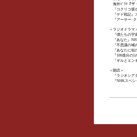
海外ﾄﾞﾗﾏ『ザ
『コクリコ坂か
『ゲド戦記』ス
『アーサー･ク
＜ラジオドラマ
『僕たちの宇宙船
『あなた』NHK
『不思議の城の
『あなたに似た
『100億分の1
『ギルとエンキ
＜朗読＞
『ラジオシアタ
『NHKスペシ