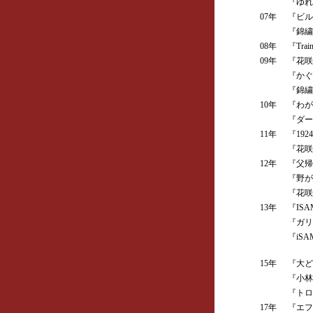
『ゆれる
07年
『ビルマ
『錦繍』
08年
『Trai
09年
『花咲く
『かぐや
『錦繍』
10年
『わが
『ダーウ
11年
『192
『花咲
12年
『父帰
『野が
『花咲
13年
『ISA
『ガリ
『iSA
KA
15年
『大ど
『小林
『トロイ
17年
『エフェ