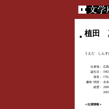
植田 
■
うえだ しんす
出身地：
広島
誕生日：
198
身長：
170
趣味･特技：
水泳
経歴：
20
20
＜出演情報＞