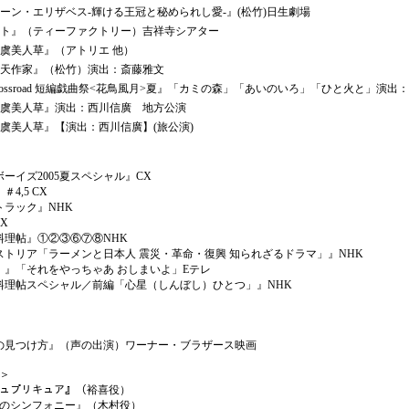
ン・エリザベス-輝ける王冠と秘められし愛-』(松竹)日生劇場
ト』（ティーファクトリー）吉祥寺シアター
虞美人草』（アトリエ 他）
天作家』（松竹）演出：斎藤雅文
rossroad 短編戯曲祭<花鳥風月>夏』「カミの森」「あいのいろ」「ひと火と」演出
虞美人草』演出：西川信廣 地方公演
美人草』【演出：西川信廣】(旅公演)
イズ2005夏スペシャル』CX
4,5 CX
ラック』NHK
X
理帖』①②③⑥⑦⑧NHK
トリア「ラーメンと日本人 震災・革命・復興 知られざるドラマ」』NHK
』「それをやっちゃあ おしまいよ」Eテレ
理帖スペシャル／前編「心星（しんぼし）ひとつ」』NHK
見つけ方』（声の出演）ワーナー・ブラザース映画
＞
シュプリキュア』（裕喜役）
月のシンフォニー』（木村役）