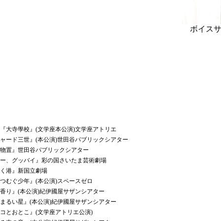
ボイスサ
大寺學校』(文学座本公演)文学座アトリエ
ード三世』(本公演)世田谷パブリックシアター
物置』世田谷パブリックシアター
ー、グッバイ』彩の国さいたま芸術劇場
く港』新国立劇場
むぐ少年』(本公演)スペースゼロ
り』(本公演)紀伊國屋サザンシアター
るい星』(本公演)紀伊國屋サザンシアター
とおとこ』(文学座アトリエ公演)