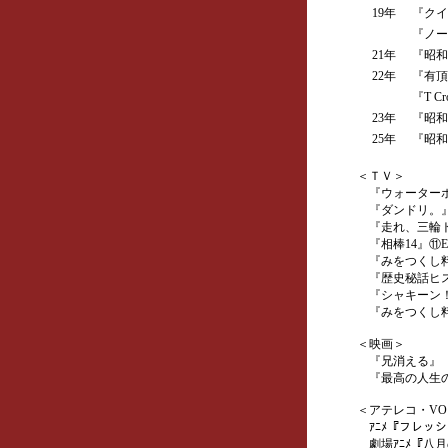
19年
『クイー
『ノー
21年
『昭和
22年
『有頂
『T C
23年
『昭和
25年
『昭和虞
＜ＴＶ＞
『ウォーターボー
『ダンドリ。』＃
『走れ、三輪ト
『相棒14』⑪E
『みをつくし料
『歴史秘話ヒス
『シャキーン！
『みをつくし料
＜映画＞
『兄消える』
『最高の人生の
＜アテレコ・VO
ｱﾆﾒ『フレッ
劇場ｱﾆﾒ『八