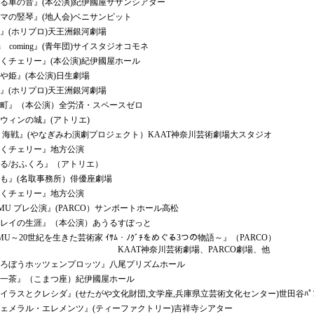
車の音』(本公演)紀伊國屋サザンシアター
の竪琴』(地人会)ベニサンピット
(ホリプロ)天王洲銀河劇場
n coming』(青年団)サイスタジオコモネ
チェリー』(本公演)紀伊國屋ホール
姫』(本公演)日生劇場
(ホリプロ)天王洲銀河劇場
町』（本公演）全労済・スペースゼロ
ィンの城』(アトリエ)
4 海戦』(やなぎみわ演劇プロジェクト）KAAT神奈川芸術劇場大スタジオ
くチェリー』地方公演
る/おふくろ』（アトリエ）
も』(名取事務所）俳優座劇場
くチェリー』地方公演
MU プレ公演』(PARCO）サンポートホール高松
レイの生涯』（本公演）あうるすぽっと
MU～20世紀を生きた芸術家 ｲｻﾑ・ﾉｸﾞﾁをめぐる3つの物語～』（PARCO）
AT神奈川芸術劇場、PARCO劇場、他
ろぼうホッツェンプロッツ』八尾プリズムホール
一茶』（こまつ座）紀伊國屋ホール
ラスとクレシダ』(せたがや文化財団,文学座,兵庫県立芸術文化センター)世田谷ﾊﾟﾌﾞﾘ
メラル・エレメンツ』(ティーファクトリー)吉祥寺シアター