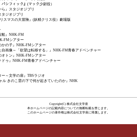
・パシフィック』(マック少尉役）
ら』スタジオジブリ
タジオジブリ
リスマスの大冒険』(妖精クリス役）劇場版
＞
』NHK-FM
-FMシアター
かの子』NHK-FMシアター
自画像～「欲望は転移する」』NHK-FM青春アドベンチャー
のオトン』NHK-FMシアター
ドゥ』NHK-FM青春アドベンチャー
ー～文学の扉』TBSラジオ
ャル きのこ雲の下で何が起きていたのか』NHK
Copyright(C) 株式会社文学座
本ホームページの記載内容についての無断転載を禁じます。
このホームページの著作権は株式会社文学座に帰属します。