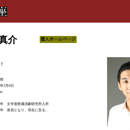
真介
け
県
2年3月6日
cm
00年 文学座附属演劇研究所入所
05年 座員となり、現在に至る。