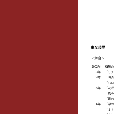
主な芸歴
＜舞台＞
2002年
初舞台『
03年
『リチャ
04年
『時の
『ハロ
05年
『花咲
『風をつ
『毒の香
06年
『湖のま
『オトコ