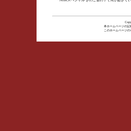
『NHKスペシャル きのこ雲の下で何が起きてい
Cop
本ホームページの記
このホームページの